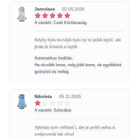
Jaroslava
02.05.2026
A vásárló: Cseh Köztársaság
Kdyby byla levnější bylo by to ještě lepší, ale
jinak je krásná a teplá
Automatikus fordítás:
Ha olcsóbb lenne, még jobb lenne, de egyébként
gyönyörű és meleg.
Nikoleta
05.11.2025
A vásárló: Szlovákia
Vybrala som veľkosť L ale je príliš veľka a
zodpovedá tak xl/xxl