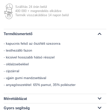
Szállítás 24 órán belül
400 000 + megrendelés elküldve
Termék visszaküldése 14 napon belül
Termékismertető
- kapucnis felső az őszi/téli szezonra
- testhezálló fazon
- kicsivel hosszabb hátsó résszel
- oldalzsebekkel
- cipzárral
- ujjain gumi mandzsettával
- anyagösszetétel: 65% pamut, 35% poliészter
Mérettáblázat
Gyors segítség