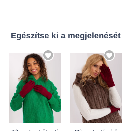
Egészítse ki a megjelenését
S/M
S/M
L/XL