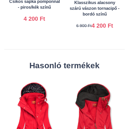
Csíkos sapka pomponnal
Klasszikus alacsony
39
40
- piros/kék színű
szárú vászon tornacipő -
bordó színű
4 200 Ft
4 200 Ft
6 900 Ft
Hasonló termékek