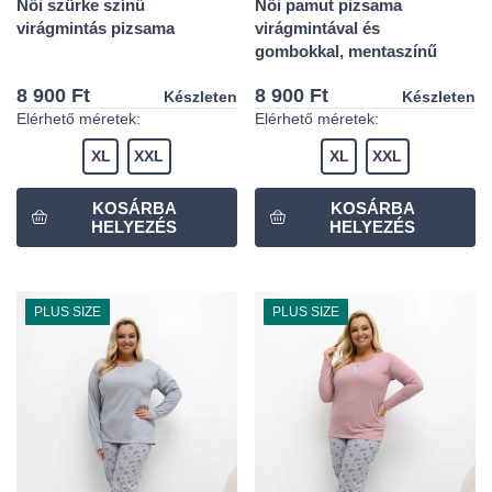
Női szürke színű
Női pamut pizsama
virágmintás pizsama
virágmintával és
gombokkal, mentaszínű
8 900 Ft
8 900 Ft
Készleten
Készleten
Elérhető méretek:
Elérhető méretek:
XL
XXL
XL
XXL
PLUS SIZE
PLUS SIZE