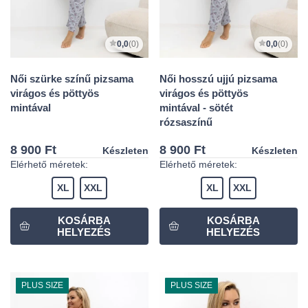
0,0
(0)
0,0
(0)
Női szürke színű pizsama
Női hosszú ujjú pizsama
virágos és pöttyös
virágos és pöttyös
mintával
mintával - sötét
rózsaszínű
8 900 Ft
8 900 Ft
Készleten
Készleten
Elérhető méretek:
Elérhető méretek:
XL
XXL
XL
XXL
PLUS SIZE
PLUS SIZE