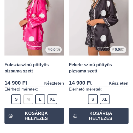
0,0
(0)
0,0
(0)
Fuksziaszínű pöttyös
Fekete színű pöttyös
pizsama szett
pizsama szett
14 900 Ft
14 900 Ft
Készleten
Készleten
Elérhető méretek:
Elérhető méretek:
S
M
L
XL
S
XL