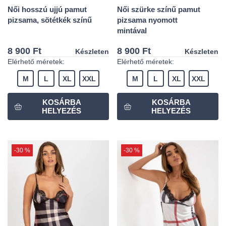
Női hosszú ujjú pamut
Női szürke színű pamut
pizsama, sötétkék színű
pizsama nyomott
mintával
8 900 Ft
8 900 Ft
Készleten
Készleten
Elérhető méretek:
Elérhető méretek:
M
L
XL
XXL
M
L
XL
XXL
-30 %
-30 %