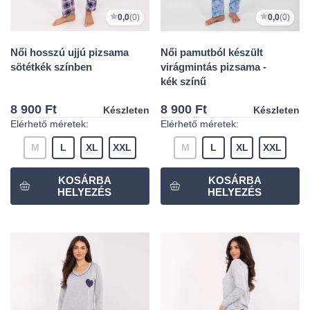
0,0
(0)
0,0
(0)
Női hosszú ujjú pizsama
Női pamutból készült
sötétkék színben
virágmintás pizsama -
kék színű
8 900 Ft
8 900 Ft
Készleten
Készleten
Elérhető méretek:
Elérhető méretek:
M
L
XL
XXL
M
L
XL
XXL