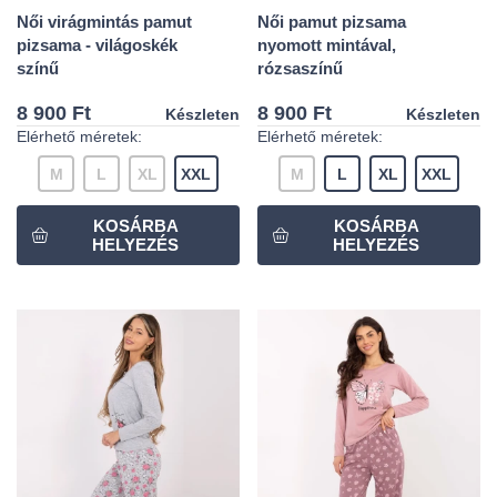
Női virágmintás pamut
Női pamut pizsama
pizsama - világoskék
nyomott mintával,
színű
rózsaszínű
8 900 Ft
8 900 Ft
Készleten
Készleten
Elérhető méretek:
Elérhető méretek:
M
L
XL
XXL
M
L
XL
XXL