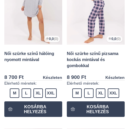
0,0
(0)
0,0
(0)
Női szürke színű hálóing
Női szürke színű pizsama
nyomott mintával
kockás mintával és
gombokkal
8 700 Ft
8 900 Ft
Készleten
Készleten
Elérhető méretek:
Elérhető méretek:
M
L
XL
XXL
M
L
XL
XXL