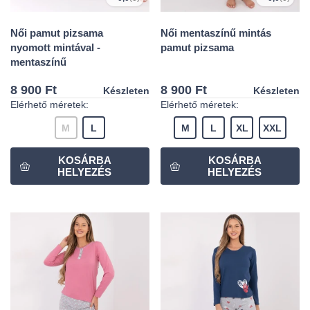
Női pamut pizsama
Női mentaszínű mintás
nyomott mintával -
pamut pizsama
mentaszínű
8 900 Ft
8 900 Ft
Készleten
Készleten
Elérhető méretek:
Elérhető méretek:
M
L
M
L
XL
XXL