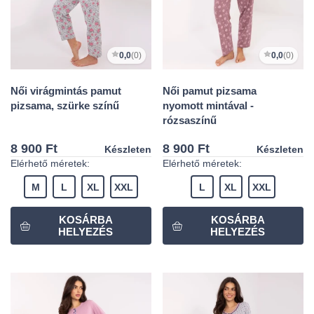
0,0
(0)
0,0
(0)
Női virágmintás pamut
Női pamut pizsama
pizsama, szürke színű
nyomott mintával -
rózsaszínű
8 900 Ft
8 900 Ft
Készleten
Készleten
Elérhető méretek:
Elérhető méretek:
M
L
XL
XXL
L
XL
XXL