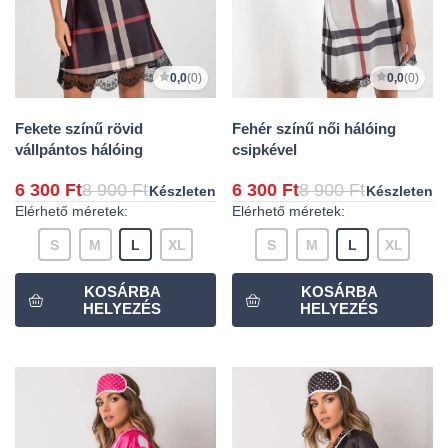
0,0
(0)
0,0
(0)
Fekete színű rövid
Fehér színű női hálóing
vállpántos hálóing
csipkével
6 300 Ft
8 900 Ft
6 300 Ft
8 900 Ft
Készleten
Készleten
Elérhető méretek:
Elérhető méretek:
S
M
L
XL
S
M
L
XL