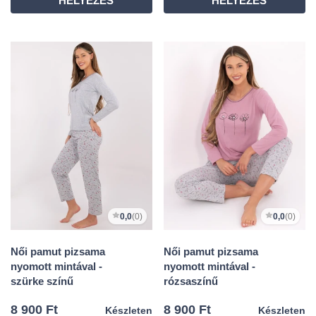
0,0
(0)
0,0
(0)
Női pamut pizsama
Női pamut pizsama
nyomott mintával -
nyomott mintával -
szürke színű
rózsaszínű
8 900 Ft
8 900 Ft
Készleten
Készleten