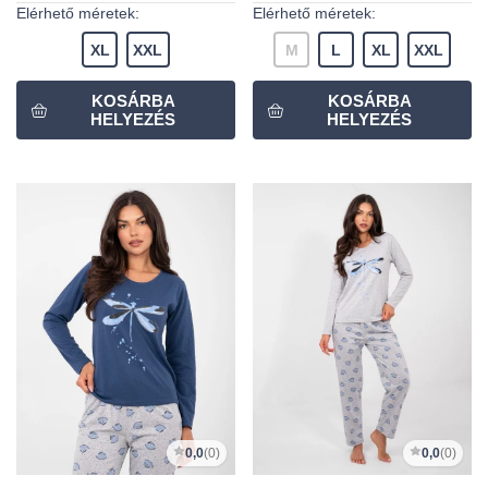
Elérhető méretek:
Elérhető méretek:
XL
XXL
M
L
XL
XXL
0,0
(0)
0,0
(0)