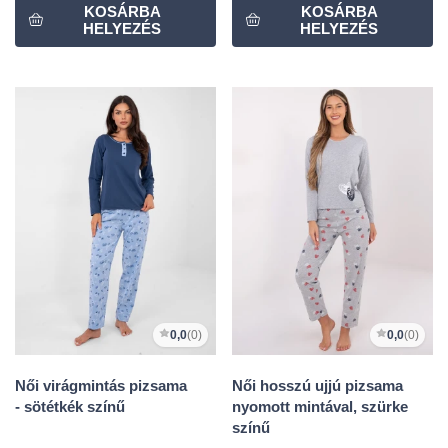
0,0
(0)
0,0
(0)
Női virágmintás pizsama
Női hosszú ujjú pizsama
- sötétkék színű
nyomott mintával, szürke
színű