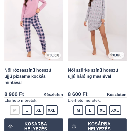
0,0
(0)
0,0
(0)
Női rózsaszínű hosszú
Női szürke színű hosszú
ujjú pizsama kockás
ujjú hálóing masnival
mintával
8 900 Ft
8 600 Ft
Készleten
Készleten
Elérhető méretek:
Elérhető méretek:
M
L
XL
XXL
M
L
XL
XXL