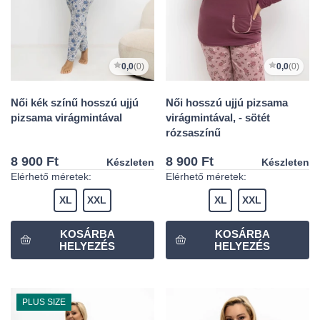
0,0
(0)
0,0
(0)
Női kék színű hosszú ujjú
Női hosszú ujjú pizsama
pizsama virágmintával
virágmintával, - sötét
rózsaszínű
8 900 Ft
8 900 Ft
Készleten
Készleten
Elérhető méretek:
Elérhető méretek:
XL
XXL
XL
XXL
PLUS SIZE