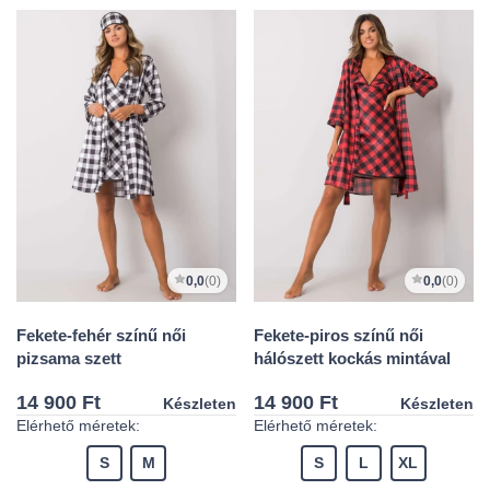
0,0
(0)
0,0
(0)
Fekete-fehér színű női
Fekete-piros színű női
pizsama szett
hálószett kockás mintával
14 900 Ft
14 900 Ft
Készleten
Készleten
Elérhető méretek:
Elérhető méretek:
S
M
S
L
XL