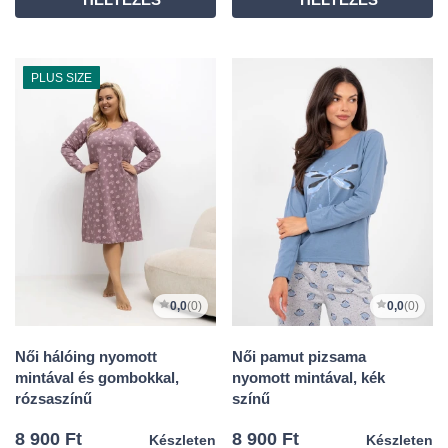
PLUS SIZE
0,0
(0)
0,0
(0)
Női hálóing nyomott
Női pamut pizsama
mintával és gombokkal,
nyomott mintával, kék
rózsaszínű
színű
8 900 Ft
8 900 Ft
Készleten
Készleten