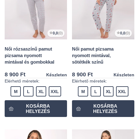
0,0
(0)
0,0
(0)
Női rózsaszínű pamut
Női pamut pizsama
pizsama nyomott
nyomott mintával,
mintával és gombokkal
sötétkék színű
8 900 Ft
8 900 Ft
Készleten
Készleten
Elérhető méretek:
Elérhető méretek:
M
L
XL
XXL
M
L
XL
XXL