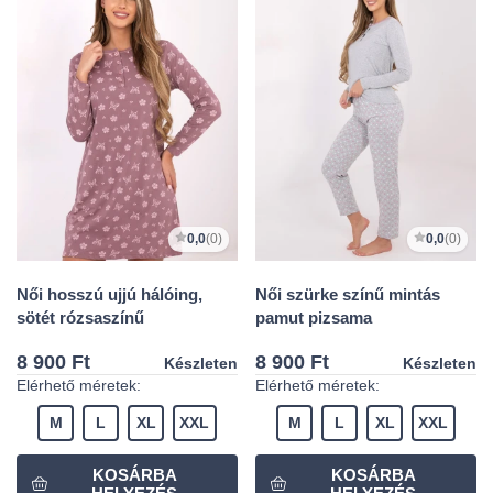
0,0
(0)
0,0
(0)
Női hosszú ujjú hálóing,
Női szürke színű mintás
sötét rózsaszínű
pamut pizsama
8 900 Ft
8 900 Ft
Készleten
Készleten
Elérhető méretek:
Elérhető méretek:
M
L
XL
XXL
M
L
XL
XXL