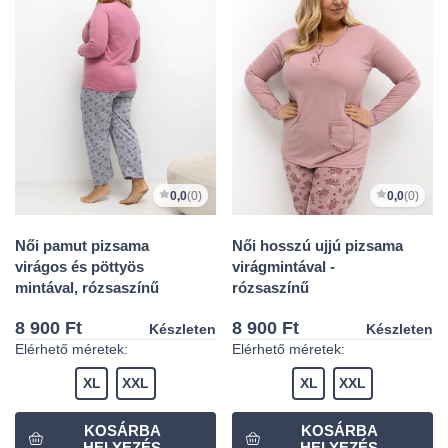
0,0
(0)
0,0
(0)
Női pamut pizsama
Női hosszú ujjú pizsama
virágos és pöttyös
virágmintával -
mintával, rózsaszínű
rózsaszínű
8 900 Ft
8 900 Ft
Készleten
Készleten
Elérhető méretek:
Elérhető méretek:
XL
XXL
XL
XXL