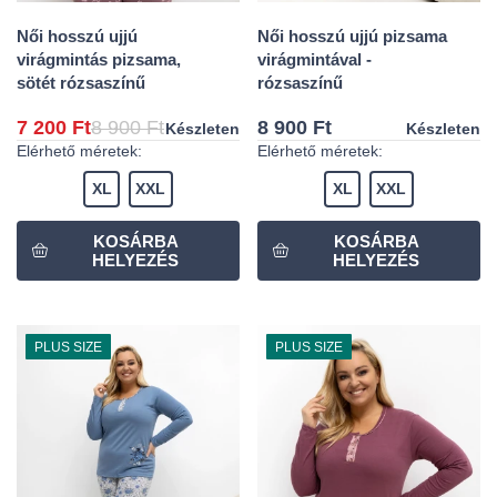
Női hosszú ujjú
Női hosszú ujjú pizsama
virágmintás pizsama,
virágmintával -
sötét rózsaszínű
rózsaszínű
7 200 Ft
8 900 Ft
8 900 Ft
Készleten
Készleten
Elérhető méretek:
Elérhető méretek:
XL
XXL
XL
XXL
PLUS SIZE
PLUS SIZE