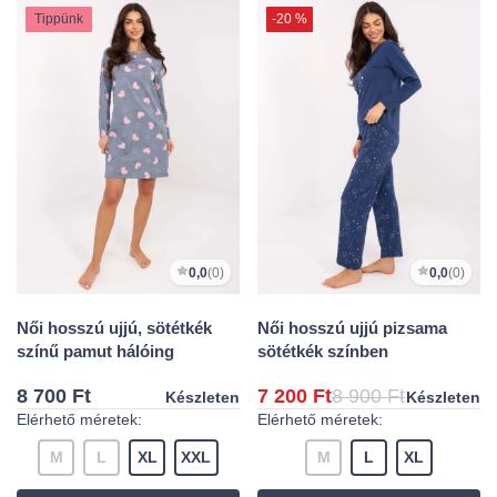
Tippünk
-20 %
0,0
(0)
0,0
(0)
Női hosszú ujjú, sötétkék
Női hosszú ujjú pizsama
színű pamut hálóing
sötétkék színben
8 700 Ft
7 200 Ft
8 900 Ft
Készleten
Készleten
Elérhető méretek:
Elérhető méretek:
M
L
XL
XXL
M
L
XL