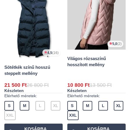
5,0
(2)
4,5
(16)
Világos rózsaszínű
hosszított mellény
Sötétkék színű hosszú
steppelt mellény
21 500 Ft
26 800 Ft
10 800 Ft
13 500 Ft
Készleten
Készleten
Elérhető méretek:
Elérhető méretek:
S
M
L
XL
S
M
L
XL
XXL
XXL