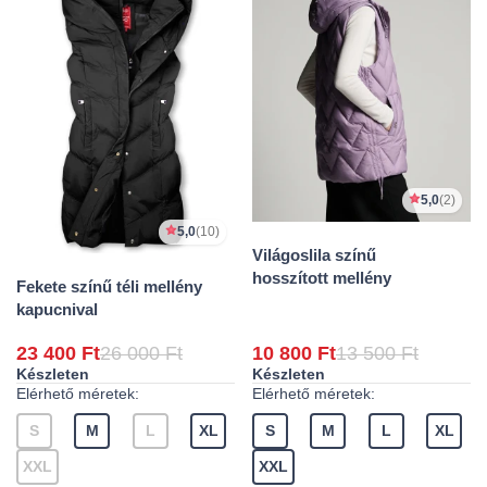
5,0
(2)
5,0
(10)
Világoslila színű
hosszított mellény
Fekete színű téli mellény
kapucnival
23 400 Ft
26 000 Ft
10 800 Ft
13 500 Ft
Készleten
Készleten
Elérhető méretek:
Elérhető méretek:
S
M
L
XL
S
M
L
XL
XXL
XXL