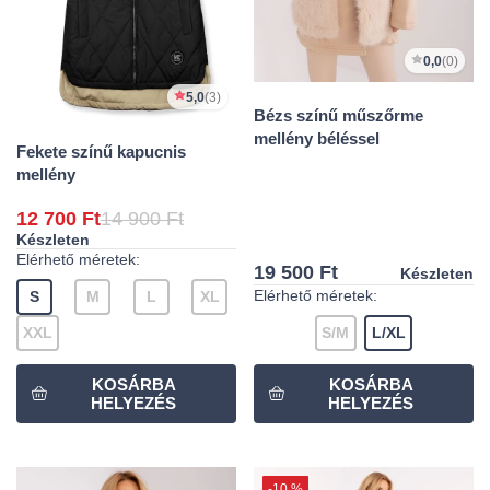
0,0
(0)
5,0
(3)
Bézs színű műszőrme
mellény béléssel
Fekete színű kapucnis
mellény
12 700 Ft
14 900 Ft
Készleten
Elérhető méretek:
19 500 Ft
Készleten
Elérhető méretek:
S
M
L
XL
XXL
S/M
L/XL
-10 %