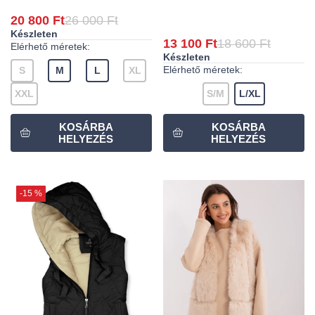
20 800 Ft
26 000 Ft
Készleten
13 100 Ft
18 600 Ft
Elérhető méretek:
Készleten
Elérhető méretek:
S
M
L
XL
XXL
S/M
L/XL
-15 %