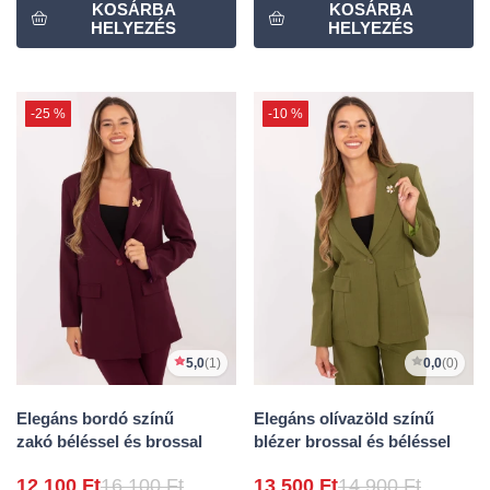
-25 %
-10 %
5,0
(1)
0,0
(0)
Elegáns bordó színű
Elegáns olívazöld színű
zakó béléssel és brossal
blézer brossal és béléssel
12 100 Ft
16 100 Ft
13 500 Ft
14 900 Ft