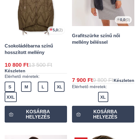
0,0
(0)
5,0
(2)
Grafitszürke színű női
mellény béléssel
Csokoládébarna színű
hosszított mellény
10 800 Ft
13 500 Ft
Készleten
Elérhető méretek:
7 900 Ft
9 800 Ft
Készleten
Elérhető méretek:
S
M
L
XL
XXL
XL