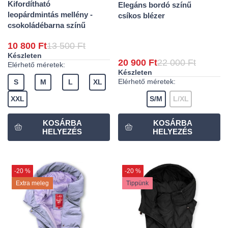
Kifordítható
Elegáns bordó színű
leopárdmintás mellény -
csíkos blézer
csokoládébarna színű
10 800 Ft
13 500 Ft
Készleten
20 900 Ft
22 000 Ft
Elérhető méretek:
Készleten
Elérhető méretek:
S
M
L
XL
XXL
S/M
L/XL
-20 %
-20 %
Extra meleg
Tippünk