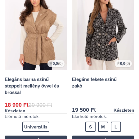
0,0
(0)
0,0
(0)
Elegáns barna színű
Elegáns fekete színű
steppelt mellény övvel és
zakó
brossal
18 900 Ft
20 900 Ft
19 500 Ft
Készleten
Készleten
Elérhető méretek:
Elérhető méretek:
Univerzális
S
M
L