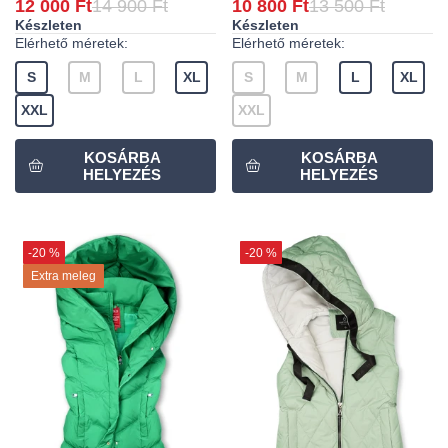
12 000 Ft
14 900 Ft
10 800 Ft
13 500 Ft
Készleten
Készleten
Elérhető méretek:
Elérhető méretek:
S
M
L
XL
S
M
L
XL
XXL
XXL
-20 %
-20 %
Extra meleg