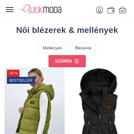
Női blézerek & mellények
Mellények
Blézerek
SZŰRÉS
-20 %
BESTSELLER