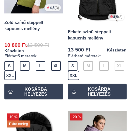
4,5
(3)
4,5
(3)
Zöld színű steppelt
kapucnis mellény
Fekete színű steppelt
kapucnis mellény
10 800 Ft
13 500 Ft
13 500 Ft
Készleten
Készleten
Elérhető méretek:
Elérhető méretek:
S
M
L
XL
S
M
L
XL
XXL
XXL
-10 %
-20 %
Extra meleg