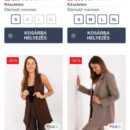
Készleten
Készleten
Elérhető méretek:
Elérhető méretek:
S
M
L
XL
S
M
L
XL
-10 %
-10 %
5,0
(1)
5,0
(1)