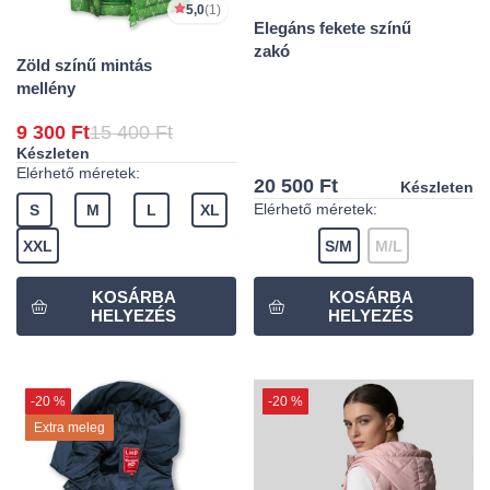
5,0
(1)
Elegáns fekete színű
zakó
Zöld színű mintás
mellény
9 300 Ft
15 400 Ft
Készleten
Elérhető méretek:
20 500 Ft
Készleten
Elérhető méretek:
S
M
L
XL
XXL
S/M
M/L
-20 %
-20 %
Extra meleg