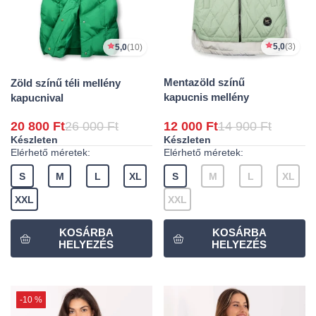
5,0
(3)
5,0
(10)
Mentazöld színű
Zöld színű téli mellény
kapucnis mellény
kapucnival
20 800 Ft
26 000 Ft
12 000 Ft
14 900 Ft
Készleten
Készleten
Elérhető méretek:
Elérhető méretek:
S
M
L
XL
S
M
L
XL
XXL
XXL
-10 %