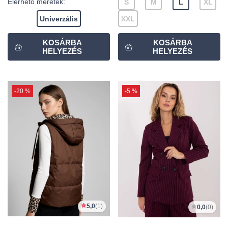
Elérhető méretek:
S
M
L
XL
Univerzális
XXL
-20 %
-5 %
5,0
(1)
0,0
(0)