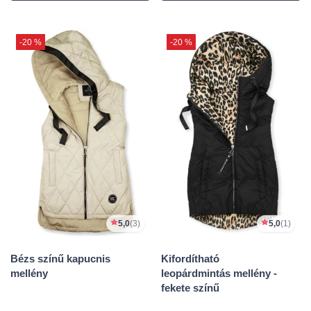
-20 %
-20 %
5,0
(3)
5,0
(1)
Bézs színű kapucnis
Kifordítható
mellény
leopárdmintás mellény -
fekete színű