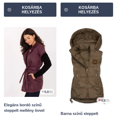
0,0
(0)
4,5
(3)
Elegáns bordó színű
steppelt mellény övvel
Barna színű steppelt