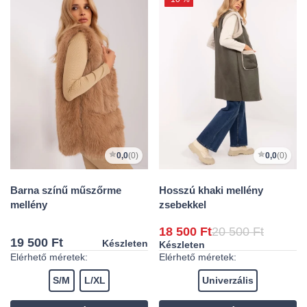
0,0
(0)
0,0
(0)
Barna színű műszőrme
Hosszú khaki mellény
mellény
zsebekkel
18 500 Ft
20 500 Ft
19 500 Ft
Készleten
Készleten
Elérhető méretek:
Elérhető méretek:
S/M
L/XL
Univerzális