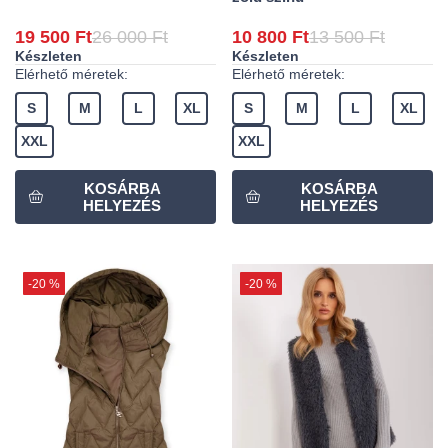
19 500 Ft
26 000 Ft
10 800 Ft
13 500 Ft
Készleten
Készleten
Elérhető méretek:
Elérhető méretek:
S
M
L
XL
S
M
L
XL
XXL
XXL
-20 %
-20 %