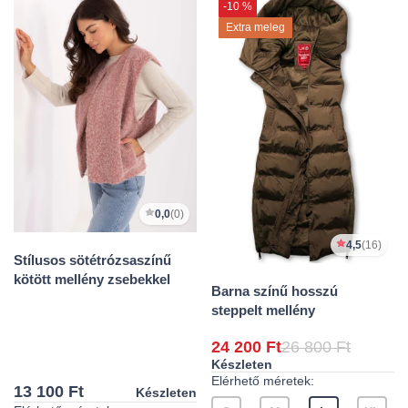
-10 %
Extra meleg
0,0
(0)
4,5
(16)
Stílusos sötétrózsaszínű
kötött mellény zsebekkel
Barna színű hosszú
steppelt mellény
24 200 Ft
26 800 Ft
Készleten
Elérhető méretek:
13 100 Ft
Készleten