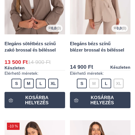
0,0
(0)
0,0
(0)
Elegáns sötétbézs színű
Elegáns bézs színű
zakó brossal és béléssel
blézer brossal és béléssel
13 500 Ft
14 900 Ft
14 900 Ft
Készleten
Készleten
Elérhető méretek:
Elérhető méretek:
S
M
L
XL
S
M
L
XL
-10 %