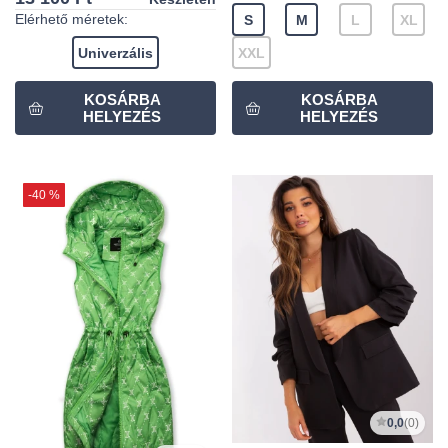
Elérhető méretek:
S
M
L
XL
Univerzális
XXL
-40 %
0,0
(0)