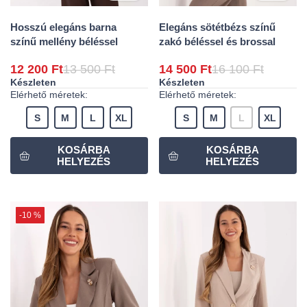
Hosszú elegáns barna
Elegáns sötétbézs színű
színű mellény béléssel
zakó béléssel és brossal
12 200 Ft
13 500 Ft
14 500 Ft
16 100 Ft
Készleten
Készleten
Elérhető méretek:
Elérhető méretek:
S
M
L
XL
S
M
L
XL
-10 %