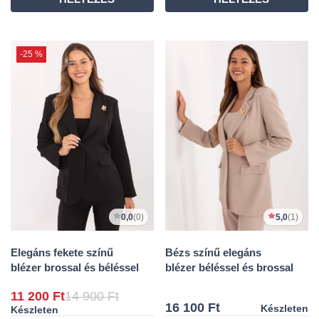
-25 %
0,0
(0)
5,0
(1)
Elegáns fekete színű
Bézs színű elegáns
blézer brossal és béléssel
blézer béléssel és brossal
11 200 Ft
14 900 Ft
16 100 Ft
Készleten
Készleten