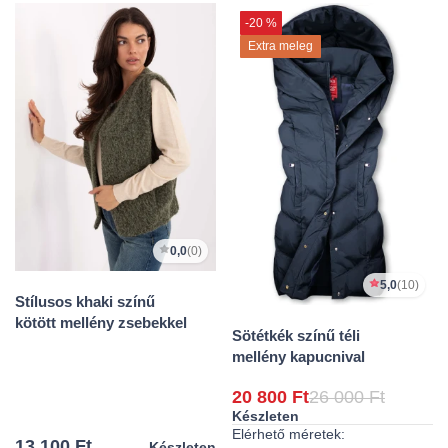
-20 %
Extra meleg
0,0
(0)
5,0
(10)
Stílusos khaki színű
kötött mellény zsebekkel
Sötétkék színű téli
mellény kapucnival
20 800 Ft
26 000 Ft
Készleten
Elérhető méretek:
13 100 Ft
Készleten