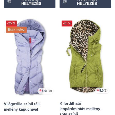
-25 %
-20 %
Extra meleg
5,0
(1)
5,0
(10)
Kifordítható
Világoslila színű téli
leopárdmintás mellény -
mellény kapucnival
zöld színű