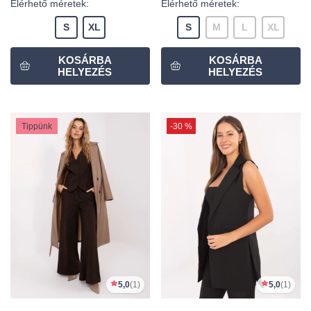
Elérhető méretek:
Elérhető méretek:
S
XL
S
M
L
XL
Tippünk
-30 %
5,0
(1)
5,0
(1)