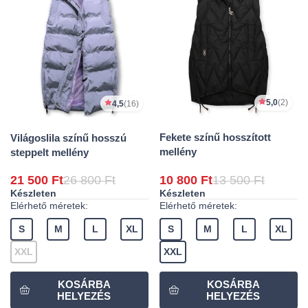
5,0
(2)
4,5
(16)
Fekete színű hosszított
Világoslila színű hosszú
mellény
steppelt mellény
21 500 Ft
26 800 Ft
10 800 Ft
13 500 Ft
Készleten
Készleten
Elérhető méretek:
Elérhető méretek:
S
M
L
XL
S
M
L
XL
XXL
XXL