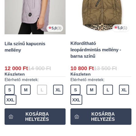
5,0
(1)
5,0
(3)
Kifordítható
Lila színű kapucnis
leopárdmintás mellény -
mellény
barna színű
12 000 Ft
14 900 Ft
10 800 Ft
13 500 Ft
Készleten
Készleten
Elérhető méretek:
Elérhető méretek:
S
M
L
XL
S
M
L
XL
XXL
XXL