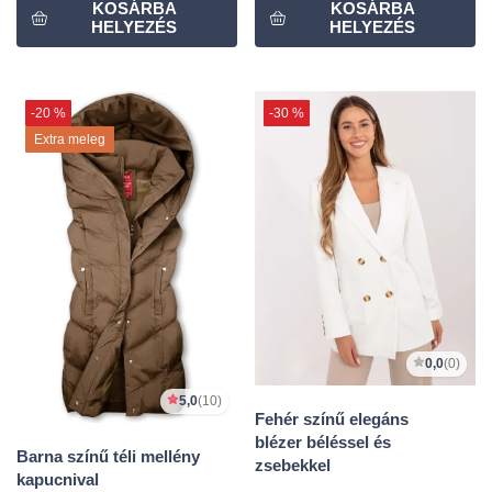
-20 %
-30 %
Extra meleg
0,0
(0)
5,0
(10)
Fehér színű elegáns
blézer béléssel és
Barna színű téli mellény
zsebekkel
kapucnival