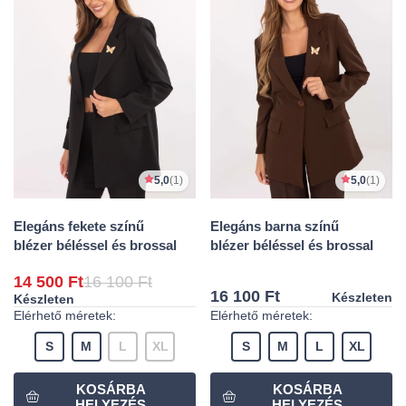
5,0
(1)
5,0
(1)
Elegáns fekete színű
Elegáns barna színű
blézer béléssel és brossal
blézer béléssel és brossal
14 500 Ft
16 100 Ft
16 100 Ft
Készleten
Készleten
Elérhető méretek:
Elérhető méretek:
S
M
L
XL
S
M
L
XL