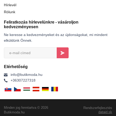
Hírlevél
Rólunk
Feliratkozás hírlevelünkre - vásároljon
kedvezményesen
Ne keresse a kedvezményeket és az újdonságokat, mi mindent
elküldünk Önnek.
Elérhetőség
info@butikmoda.hu
+36307227318
Minden jog fenntartva © 2026
Rendszerfejlesztés
dataid.sk
Butikmoda.hu