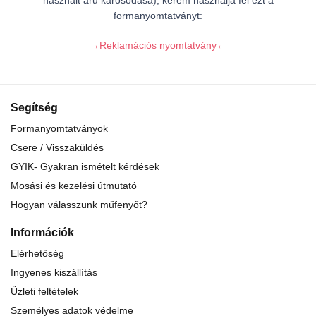
használt áru károsodása), kérem használja fel ezt a
formanyomtatványt:
→Reklamációs nyomtatvány←
Segítség
Formanyomtatványok
Csere / Visszaküldés
GYIK- Gyakran ismételt kérdések
Mosási és kezelési útmutató
Hogyan válasszunk műfenyőt?
Információk
Elérhetőség
Ingyenes kiszállítás
Üzleti feltételek
Személyes adatok védelme