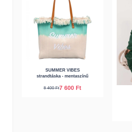
SUMMER VIBES
Univerzális
strandtáska - mentaszínű
7 600 Ft
8 400 Ft