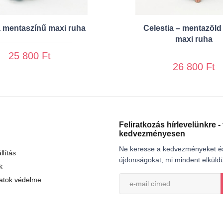
a mentaszínű maxi ruha
Celestia – mentazöld
maxi ruha
25 800 Ft
26 800 Ft
Feliratkozás hírlevelünkre -
kedvezményesen
Ne keresse a kedvezményeket é
llítás
újdonságokat, mi mindent elkül
k
atok védelme