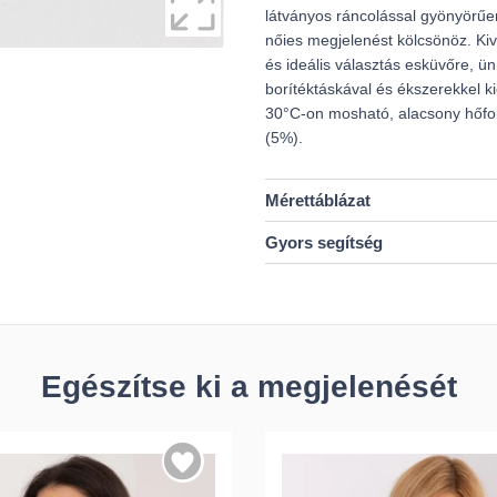
látványos ráncolással gyönyörűen
nőies megjelenést kölcsönöz. Ki
és ideális választás esküvőre, 
borítéktáskával és ékszerekkel ki
30°C-on mosható, alacsony hőfok
(5%).
Mérettáblázat
Gyors segítség
Egészítse ki a megjelenését