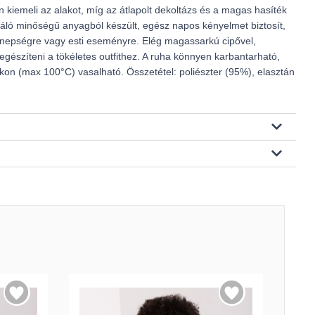
 kiemeli az alakot, míg az átlapolt dekoltázs és a magas hasíték
váló minőségű anyagból készült, egész napos kényelmet biztosít,
ünnepségre vagy esti eseményre. Elég magassarkú cipővel,
egészíteni a tökéletes outfithez. A ruha könnyen karbantarható,
on (max 100°C) vasalható. Összetétel: poliészter (95%), elasztán