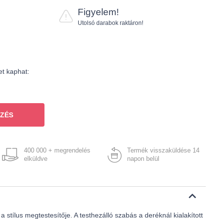
Figyelem!
Utolsó darabok raktáron!
et kaphat:
ZÉS
400 000 + megrendelés
Termék visszaküldése 14
elküldve
napon belül
 stílus megtestesítője. A testhezálló szabás a deréknál kialakított