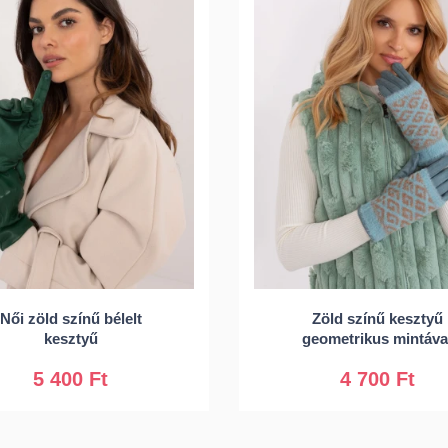
Női zöld színű bélelt
Zöld színű kesztyű
S/M
L/XL
S/M
L/XL
kesztyű
geometrikus mintáva
5 400 Ft
4 700 Ft