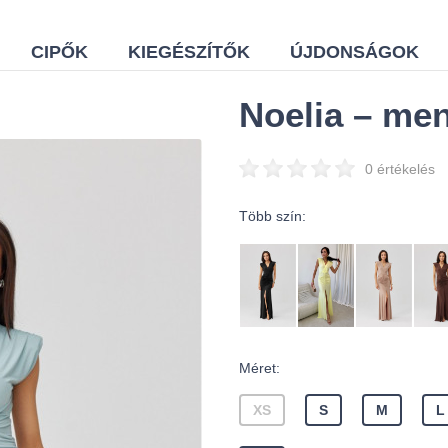
CIPŐK
KIEGÉSZÍTŐK
ÚJDONSÁGOK
Noelia – me
0 értékelés
Több szín:
Méret:
XS
S
M
L