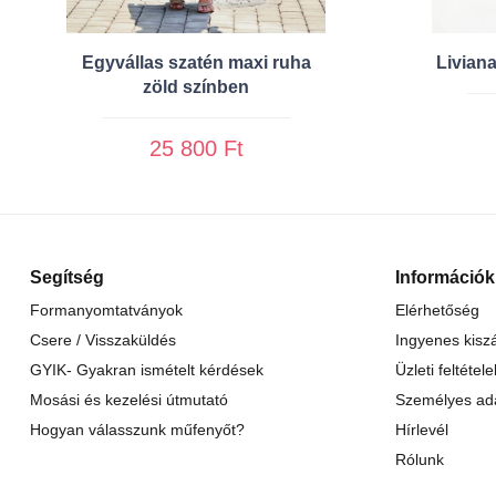
Egyvállas szatén maxi ruha
Livian
zöld színben
25 800 Ft
Segítség
Információk
Formanyomtatványok
Elérhetőség
Csere / Visszaküldés
Ingyenes kiszá
GYIK- Gyakran ismételt kérdések
Üzleti feltétele
Mosási és kezelési útmutató
Személyes ad
Hogyan válasszunk műfenyőt?
Hírlevél
Rólunk