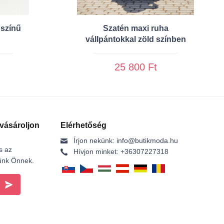
 színű
Szatén maxi ruha
vállpántokkal zöld színben
25 800 Ft
 vásároljon
Elérhetőség
Írjon nekünk:
info@butikmoda.hu
s az
Hívjon minket:
+36307227318
dünk Önnek.