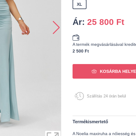
XL
Ár:
25 800
Ft
A termék megvásárlásával kredit
2 500 Ft
KOSÁRBA HELYE
Szállítás 24 órán belül
Termékismertető
A Noelia maxiruha a nőiesség és a