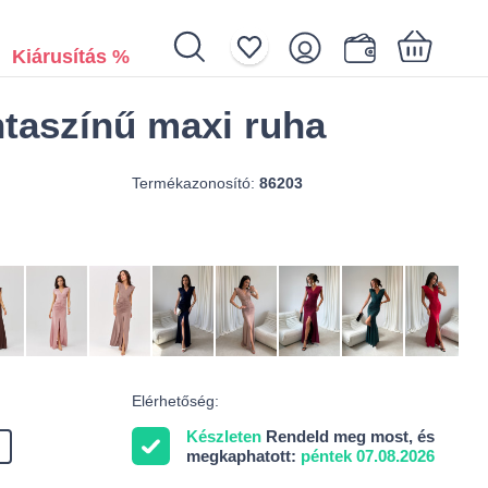
Kiárusítás %
ntaszínű maxi ruha
Az Ön kosara üres
Termékazonosító:
86203
Elérhetőség:
Készleten
Rendeld meg most, és
megkaphatott:
péntek 07.08.2026