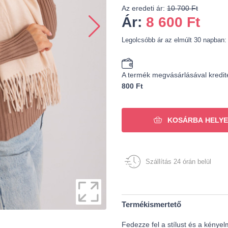
Az eredeti ár:
10 700 Ft
Ár:
8 600
Ft
Legolcsóbb ár az elmúlt 30 napban:
A termék megvásárlásával kredit
800 Ft
KOSÁRBA HELYE
Szállítás 24 órán belül
Termékismertető
Fedezze fel a stílust és a kényel