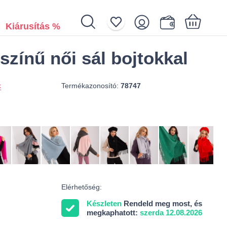
Kiárusítás %
színű női sál bojtokkal
Az Ön kosara üres
Termékazonosító:
78747
k
Elérhetőség:
Készleten
Rendeld meg most, és
megkaphatott:
szerda 12.08.2026