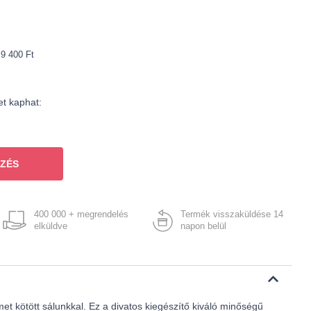
 9 400 Ft
et kaphat:
ZÉS
400 000 + megrendelés
Termék visszaküldése 14
elküldve
napon belül
met kötött sálunkkal. Ez a divatos kiegészítő kiváló minőségű