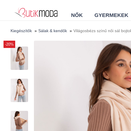
NŐK
GYERMEKEK
Kiegészítők
»
Sálak & kendők
»
Világosbézs színű női sál bojto
-20%