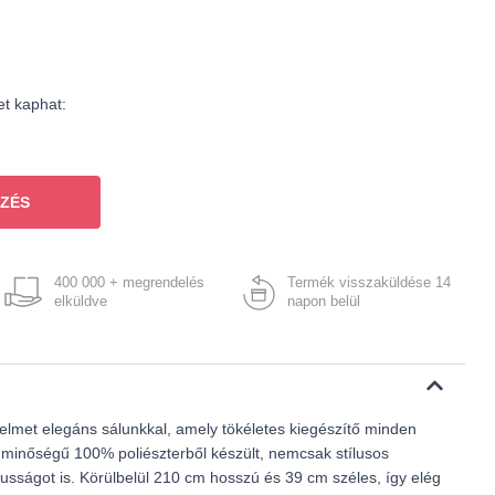
et kaphat:
ZÉS
400 000 + megrendelés
Termék visszaküldése 14
elküldve
napon belül
elmet elegáns sálunkkal, amely tökéletes kiegészítő minden
ó minőségű 100% poliészterből készült, nemcsak stílusos
usságot is. Körülbelül 210 cm hosszú és 39 cm széles, így elég