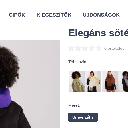
CIPŐK
KIEGÉSZÍTŐK
ÚJDONSÁGOK
Elegáns sötét
0 értékelés
Több szín:
Méret:
Univerzális