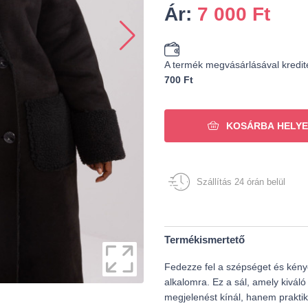
Ár:
7 000
Ft
A termék megvásárlásával kredit
700 Ft
KOSÁRBA HELYE
Szállítás 24 órán belül
Termékismertető
Fedezze fel a szépséget és kény
alkalomra. Ez a sál, amely kivál
megjelenést kínál, hanem praktik