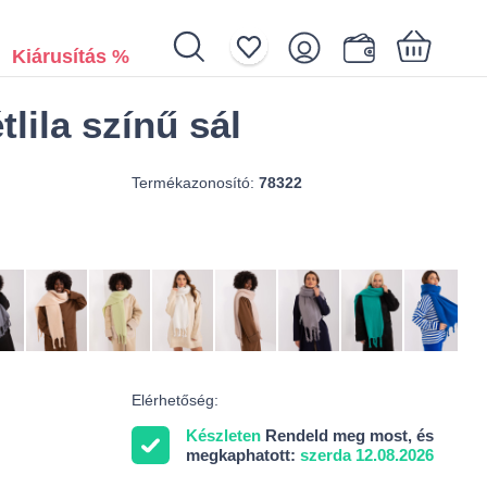
Kiárusítás %
lila színű sál
Az Ön kosara üres
Termékazonosító:
78322
Elérhetőség:
Készleten
Rendeld meg most, és
megkaphatott:
szerda 12.08.2026