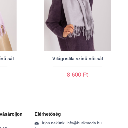
ínű sál
Világoslila színű női sál
8 600 Ft
 vásároljon
Elérhetőség
Írjon nekünk:
info@butikmoda.hu
s az