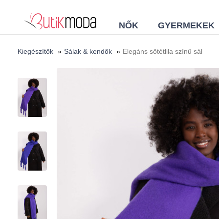
NŐK
GYERMEKEK
Kiegészítők
»
Sálak & kendők
»
Elegáns sötétlila színű sál