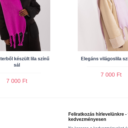
terből készült lila színű
Elegáns világoslila sz
sál
7 000 Ft
7 000 Ft
Feliratkozás hírlevelünkre -
kedvezményesen
Ne keresse a kedvezményeket é