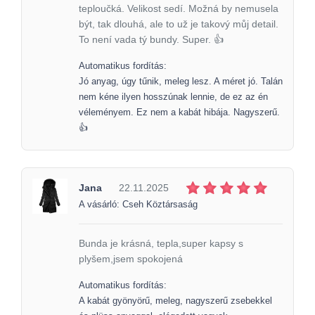
teploučká. Velikost sedí. Možná by nemusela
být, tak dlouhá, ale to už je takový můj detail.
To není vada tý bundy. Super. 👍
Automatikus fordítás:
Jó anyag, úgy tűnik, meleg lesz. A méret jó. Talán
nem kéne ilyen hosszúnak lennie, de ez az én
véleményem. Ez nem a kabát hibája. Nagyszerű.
👍
Jana
22.11.2025
A vásárló: Cseh Köztársaság
Bunda je krásná, tepla,super kapsy s
plyšem,jsem spokojená
Automatikus fordítás:
A kabát gyönyörű, meleg, nagyszerű zsebekkel