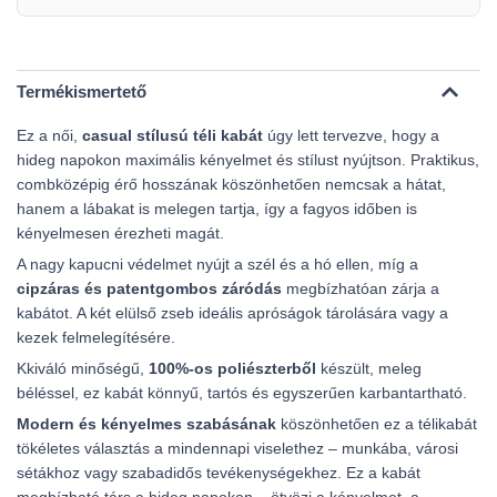
Termékismertető
Ez a női,
casual stílusú téli kabát
úgy lett tervezve, hogy a
hideg napokon maximális kényelmet és stílust nyújtson. Praktikus,
combközépig érő hosszának köszönhetően nemcsak a hátat,
hanem a lábakat is melegen tartja, így a fagyos időben is
kényelmesen érezheti magát.
A nagy kapucni védelmet nyújt a szél és a hó ellen, míg a
cipzáras és patentgombos záródás
megbízhatóan zárja a
kabátot. A két elülső zseb ideális apróságok tárolására vagy a
kezek felmelegítésére.
Kkiváló minőségű,
100%-os poliészterből
készült, meleg
béléssel, ez kabát könnyű, tartós és egyszerűen karbantartható.
Modern és kényelmes szabásának
köszönhetően ez a télikabát
tökéletes választás a mindennapi viselethez – munkába, városi
sétákhoz vagy szabadidős tevékenységekhez. Ez a kabát