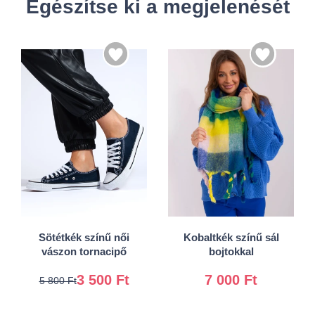
Egészítse ki a megjelenését
36
37
38
39
40
41
Univerzális
Sötétkék színű női
Kobaltkék színű sál
vászon tornacipő
bojtokkal
3 500 Ft
7 000 Ft
5 800 Ft