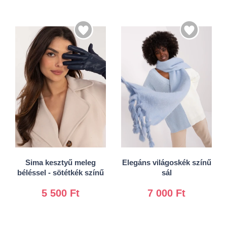
S/M
L/XL
Univerzális
Sima kesztyű meleg
Elegáns világoskék színű
béléssel - sötétkék színű
sál
5 500 Ft
7 000 Ft