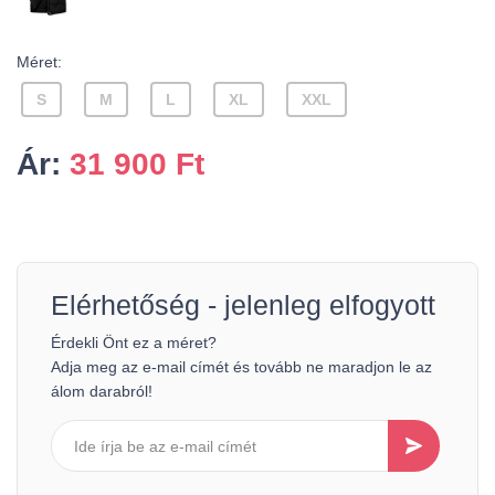
Méret:
S
M
L
XL
XXL
Ár:
31 900
Ft
Elérhetőség - jelenleg elfogyott
Érdekli Önt ez a méret?
Adja meg az e-mail címét és tovább ne maradjon le az
álom darabról!