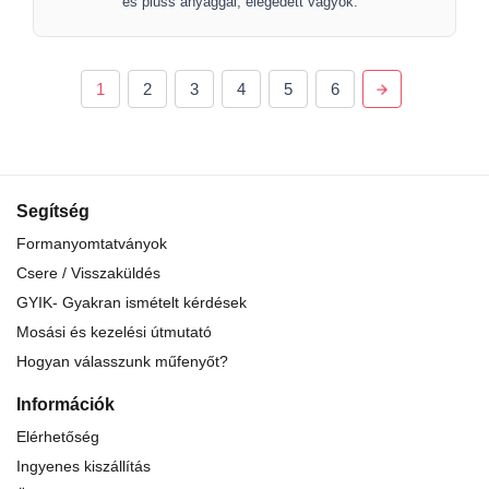
és plüss anyaggal, elégedett vagyok.
1
2
3
4
5
6
Segítség
Formanyomtatványok
Csere / Visszaküldés
GYIK- Gyakran ismételt kérdések
Mosási és kezelési útmutató
Hogyan válasszunk műfenyőt?
Információk
Elérhetőség
Ingyenes kiszállítás