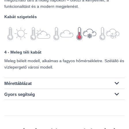
megbízható társ a hideg napokon – ötvözi a kényelmet, a
funkcionalitást és a modern megjelenést.
Kabát szigetelés
4 - Meleg téli kabát
Meleg bélelt modell, alkalmas a fagyos hőmérsékletre. Szélálló és
vízlepergető városi modell.
Mérettáblázat
Gyors segítség