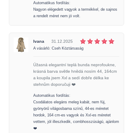
Automatikus fordítás:
Nagyon elégedett vagyok a termékkel, de sajnos
a rendelt méret nem jó volt.
Ivana
31.12.2025
A vásárló: Cseh Köztársaság
Úžasná elegantní teplá bunda neprofoukne,
krásná barva světle hnědá nosím 44, 164cm
a koupila jsem Xxl a sedí dobře délka ke
stehnům doporučuji ❤️
Automatikus fordítás:
Csodálatos elegáns meleg kabát, nem fúj,
gyönyörű világosbarna színű, 44-es méretet
hordok, 164 cm-es vagyok és Xxl-es méretet
vettem, jól illeszkedik, combhosszúságú, ajánlom
❤️