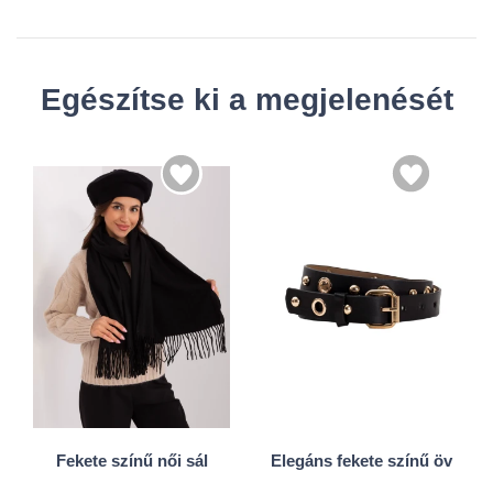
Egészítse ki a megjelenését
Univerzális
S
L
Fekete színű női sál
Elegáns fekete színű öv