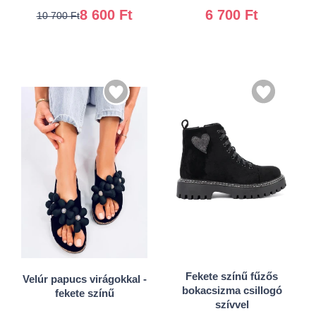
8 600 Ft
6 700 Ft
10 700 Ft
36
37
36
37
38
39
38
39
40
Fekete színű fűzős
Velúr papucs virágokkal -
40
41
bokacsizma csillogó
fekete színű
szívvel