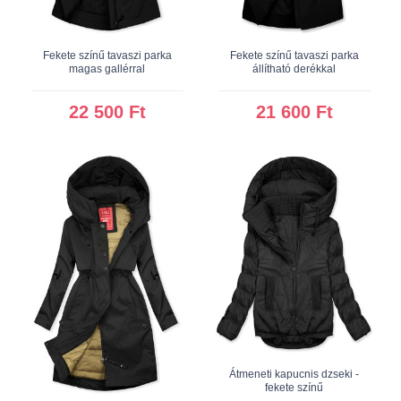
Fekete színű tavaszi parka
Fekete színű tavaszi parka
magas gallérral
állítható derékkal
22 500 Ft
21 600 Ft
Átmeneti kapucnis dzseki -
fekete színű