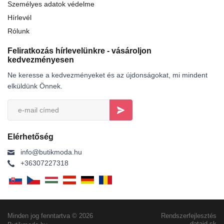
Személyes adatok védelme
Hírlevél
Rólunk
Feliratkozás hírlevelünkre - vásároljon
kedvezményesen
Ne keresse a kedvezményeket és az újdonságokat, mi mindent
elküldünk Önnek.
Elérhetőség
info@butikmoda.hu
+36307227318
Minden jog fenntartva © 2026
Rendszerfejlesztés
dataid.sk