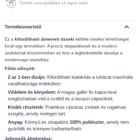
Termék visszaküldése 14 napon belül
Termékismertető
Ez a
kifordítható átmeneti dzseki
kétféle viselési lehetőséget
kínál egy termékben. A precíz steppelésnek és a modern
szabásnak köszönhetően ez lesz a legkedveltebb darabja a
mindennapi viselethez.
Főbb előnyök:
2 az 1-ben dizájn:
Kifordítható kialakítás a ruházat maximális
variálhatósága érdekében.
Védelem és kényelem:
A magas gallér fix kapucnival
megbízhatóan véd a széltől és a tavaszi záporoktól.
Kiváló részletek:
Praktikus cipzáras zsebek és rugalmas
szegély, amely melegen tart.
Anyag:
Könnyű és strapabíró
100% poliészter
, amely nem
gyűrődik és könnyen karbantartható.
Jellemzők áttekintése: