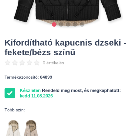
Kifordítható kapucnis dzseki -
fekete/bézs színű
0 értékelés
Termékazonosító:
84899
Készleten
Rendeld meg most, és megkaphatott:
kedd 11.08.2026
Több szín: