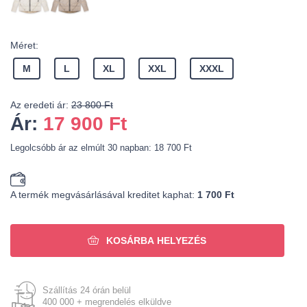
Méret:
M
L
XL
XXL
XXXL
Az eredeti ár:
23 800 Ft
Ár:
17 900
Ft
Legolcsóbb ár az elmúlt 30 napban: 18 700 Ft
A termék megvásárlásával kreditet kaphat:
1 700 Ft
KOSÁRBA HELYEZÉS
Szállítás 24 órán belül
400 000 + megrendelés elküldve