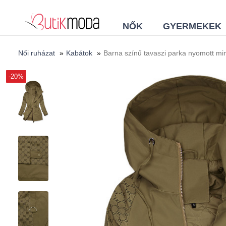
NŐK
GYERMEKEK
Női ruházat
»
Kabátok
»
Barna színű tavaszi parka nyomott mi
-20%