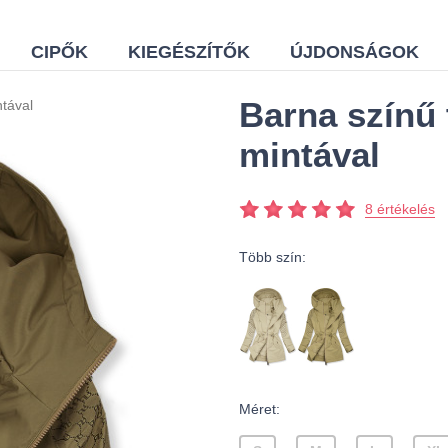
CIPŐK
KIEGÉSZÍTŐK
ÚJDONSÁGOK
Barna színű 
ntával
mintával
8 értékelés
Több szín:
Méret: