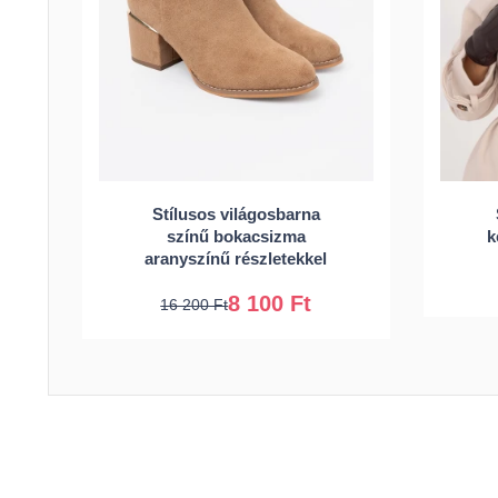
36
37
38
39
Stílusos világosbarna
színű bokacsizma
k
40
41
aranyszínű részletekkel
8 100 Ft
16 200 Ft