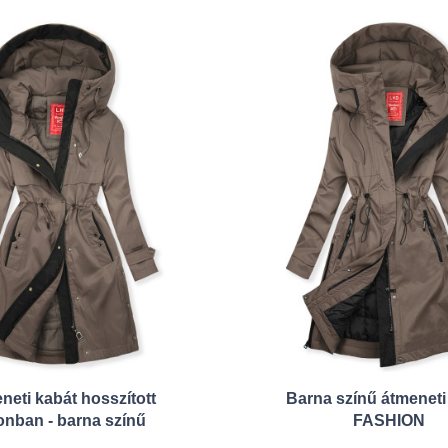
neti kabát hosszított
Barna színű átmeneti
onban - barna színű
FASHION