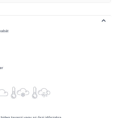
kabát
er
 hideg tavaszi vagy az őszi időszakra.