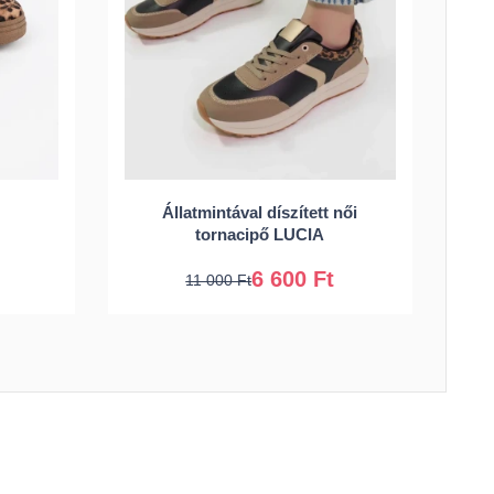
39
36
37
38
39
Állatmintával díszített női
40
41
tornacipő LUCIA
6 600 Ft
11 000 Ft