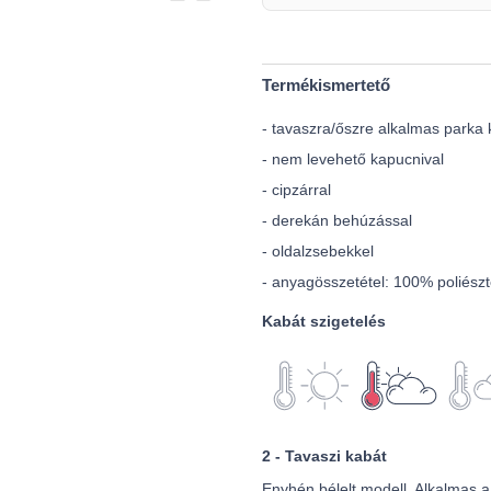
Termékismertető
- tavaszra/őszre alkalmas parka 
- nem levehető kapucnival
- cipzárral
- derekán behúzással
- oldalzsebekkel
- anyagösszetétel: 100% poliészt
Kabát szigetelés
2 - Tavaszi kabát
Enyhén bélelt modell. Alkalmas a