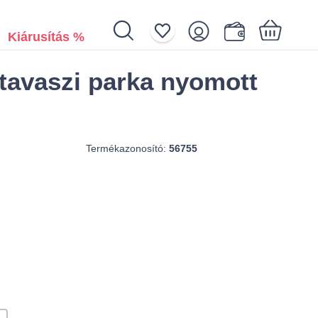
Kiárusítás %
tavaszi parka nyomott
Az Ön kosara üres
Termékazonosító:
56755