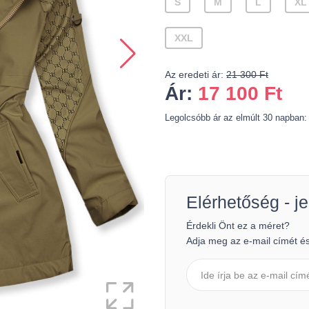
S
M
L
XL
XXL
Az eredeti ár:
21 300 Ft
Ár:
17 100
Ft
Legolcsóbb ár az elmúlt 30 napban:
Elérhetőség - je
Érdekli Önt ez a méret?
Adja meg az e-mail címét és