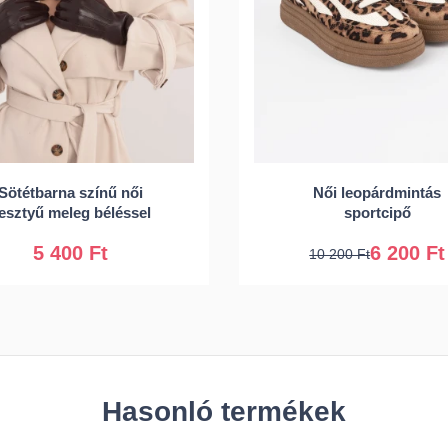
36
37
38
Sötétbarna színű női
Női leopárdmintás
S/M
L/XL
40
41
esztyű meleg béléssel
sportcipő
5 400 Ft
6 200 Ft
10 200 Ft
Hasonló termékek