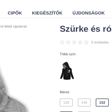
CIPŐK
KIEGÉSZÍTŐK
ÚJDONSÁGOK
Szürke és ró
ű felső cipzárral
0 értékelés
Több szín:
Méret:
128
140
152