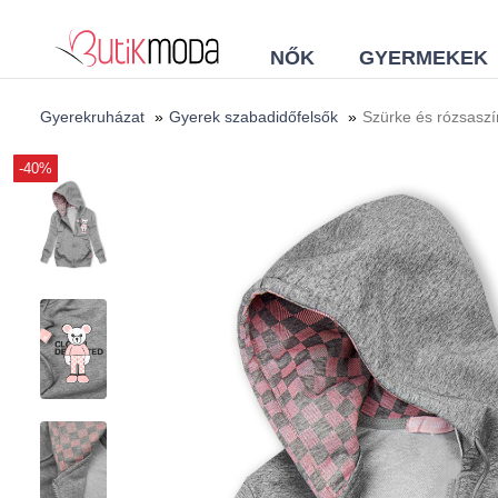
NŐK
GYERMEKEK
Gyerekruházat
»
Gyerek szabadidőfelsők
»
Szürke és rózsaszín
-40%