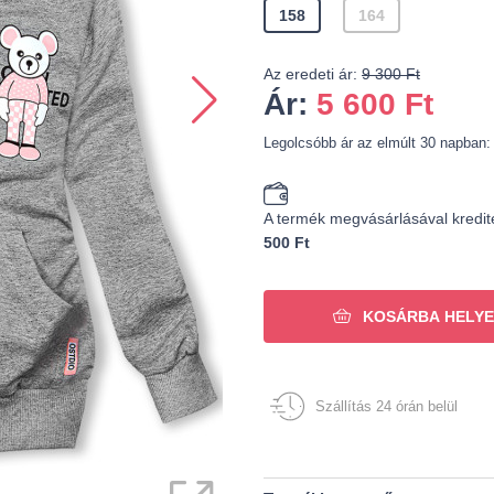
158
164
Az eredeti ár:
9 300 Ft
Ár:
5 600
Ft
Legolcsóbb ár az elmúlt 30 napban:
A termék megvásárlásával kredit
500 Ft
KOSÁRBA HELYE
Szállítás 24 órán belül