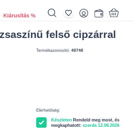
Kiárusítás %
zsaszínű felső cipzárral
Az Ön kosara üres
Termékazonosító:
48748
Elérhetőség:
Készleten
Rendeld meg most, és
megkaphatott:
szerda 12.08.2026