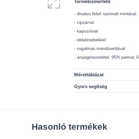
Termékismertető
- divatos felső nyomott mintával
- cipzárral
- kapucnival
- oldalzsebekkel
- rugalmas mandzsettával
- anyagösszetétel: 95% pamut, 
Mérettáblázat
Gyors segítség
Hasonló termékek