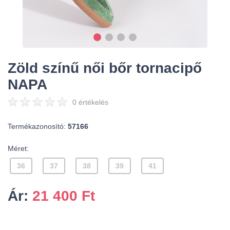
Zöld színű női bőr tornacipő
NAPA
0 értékelés
Termékazonosító:
57166
Méret:
36
37
38
39
41
Ár:
21 400
Ft