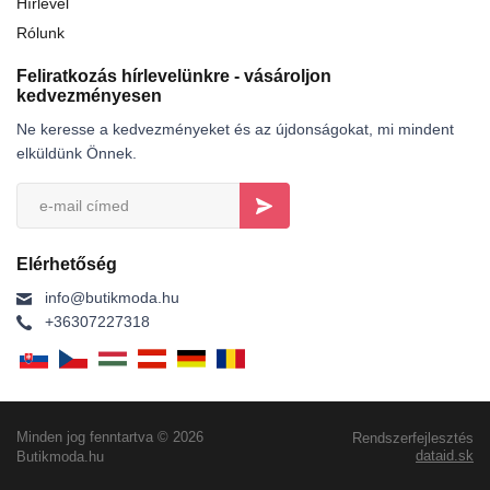
Hírlevél
Rólunk
Feliratkozás hírlevelünkre - vásároljon
kedvezményesen
Ne keresse a kedvezményeket és az újdonságokat, mi mindent
elküldünk Önnek.
Elérhetőség
info@butikmoda.hu
+36307227318
Minden jog fenntartva © 2026
Rendszerfejlesztés
dataid.sk
Butikmoda.hu